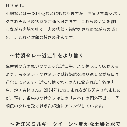
捌きます。
小腸などは一つ14kgなどにもなりますが、冷凍せず真空パッ
クされチルドの状態で店舗へ届きます。これらの品質を維持
しながら店舗で捌く。肉の状態・繊維を見極めながらの隠し
包丁。これが次郎の旨さの秘密です。
～特製タレ～近江牛をより旨く
生産者の方の思いのつまった近江牛。より美味しく味わえる
よう、もみタレ・つけタレは試行錯誤を繰り返しながら日々
進化しています。近江八幡で地元の人に愛された有名焼肉
店、焼肉吉林さん。2014年に惜しまれながら閉店されました
が、現在、当店のつけタレはこの「吉林」の門外不出・一子
相伝のタレを受け継ぎ次郎流にアレンジしています。
～近江米ミルキークイーン～豊かな土壌と水で