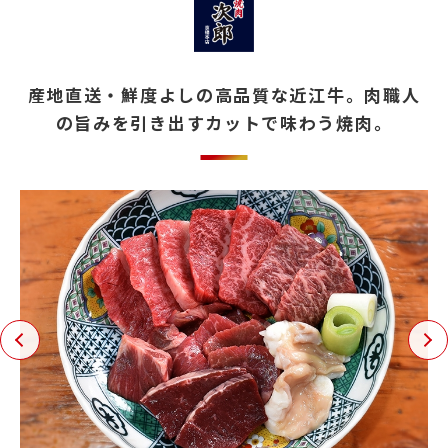
新着情報
店舗物件募集
産地直送・鮮度よしの高品質な近江牛。肉職人
プライバシーポリシー
の旨みを引き出すカットで味わう焼肉。