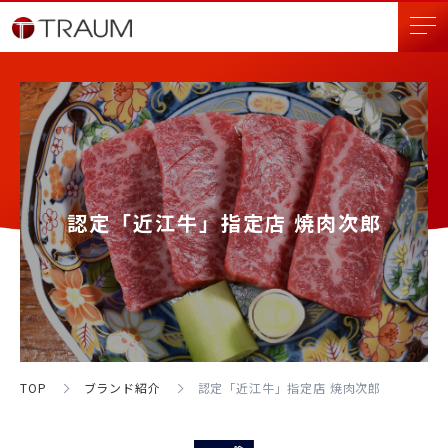
トラオムについて
ブランド紹介
認定「近江牛」指定店 焼肉次郎
店舗検索
採用情報
会社情報
TOP
ブランド紹介
認定「近江牛」指定店 焼肉次郎
お問い合わせ