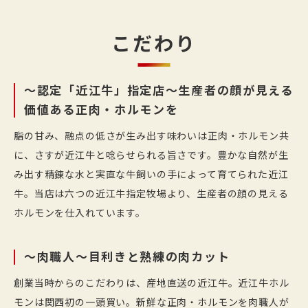
こだわり
～認定「近江牛」指定店～生産者の顔が見える
価値ある正肉・ホルモンを
脂の甘み、融点の低さが生み出す味わいは正肉・ホルモン共
に、さすが近江牛と唸らせられる旨さです。豊かな自然が生
み出す精錬な水と実直な牛飼いの手によって育てられた近江
牛。当店は六つの近江牛指定牧場より、生産者の顔の見える
ホルモンを仕入れています。
～肉職人～目利きと熟練の肉カット
創業当時からのこだわりは、産地直送の近江牛。近江牛ホル
モンは関西初の一頭買い。新鮮な正肉・ホルモンを肉職人が