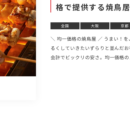
格で提供する焼鳥
全国
大阪
京都
＼ 均一価格の焼鳥屋 ／ うまい！
るくしていきたいずらりと並んだお
会計でビックリの安さ。均一価格の