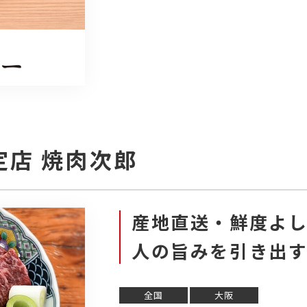
店 焼肉次郎
産地直送・鮮度よ
人の旨みを引き出
全国
大阪